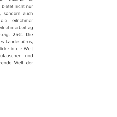
bietet nicht nur 
, sondern auch 
die Teilnehmer 
ilnehmerbeitrag 
trägt 25€. Die 
Anmeldung erfolgt ganz unkompliziert über eine kurze Mail an den Leiter des Landesbüros, 
icke in die Welt 
utauschen und 
rende Welt der 