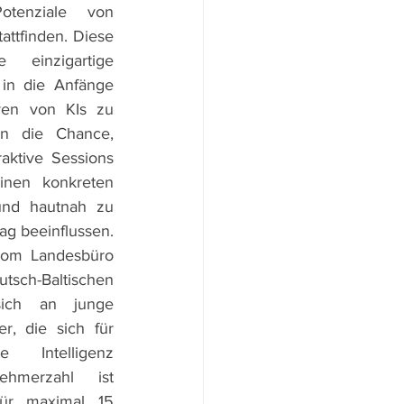
tenziale von 
tattfinden. Diese 
 einzigartige 
 in die Anfänge 
ven von KIs zu 
en die Chance, 
ktive Sessions 
inen konkreten 
d hautnah zu 
ag beeinflussen. 
vom Landesbüro 
h-Baltischen 
 sich an junge 
, die sich für 
Intelligenz 
ehmerzahl ist 
für maximal 15 