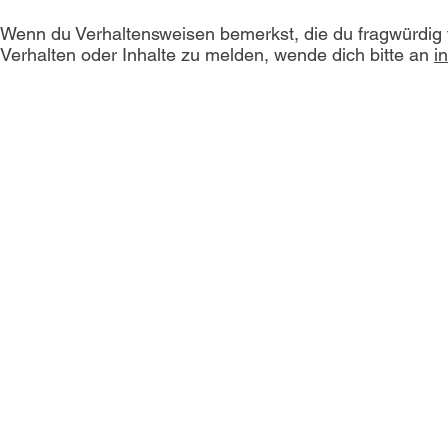
Wenn du Verhaltensweisen bemerkst, die du fragwürdig
Verhalten oder Inhalte zu melden, wende dich bitte an
i
Du willst nichts mehr verpassen?
Dann abonniere jetzt unseren Newsletter!
Newsletter hier abonnieren
Impressum & Datenschutz