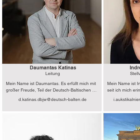
Daumantas Katinas
Indr
Leitung
Stell
Mein Name ist Daumantas. Es erfüllt mich mit 
Mein Name ist In
großer Freude, Teil der Deutsch-Baltischen 
seit ich mich eri
Zukunftsstiftung zu sein, denn seit meiner 
Kindheitserzählu
d.katinas.dbjw@deutsch-balten.de
i.aukstikaln
Kindheit hege ich den Wunsch, Deutsch zu 
meiner Familieng
unterrichten, mit jungen Menschen zu 
Deutschunterrich
kommunizieren und eine Verbindung zu 
Germanistikstudi
Deutschland zu pflegen. Neben meinen 
haben dazu beig
Tätigkeiten an der Universität Vilnius, im DAAD-
berufliche Tätigk
Alumni-Verein und in der Gesellschaft für 
und organisator