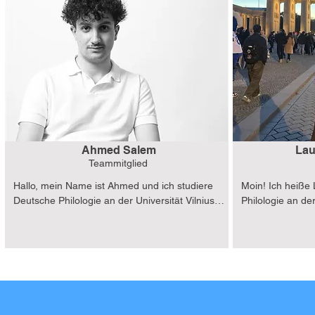
deutsche Sprache bereichern mich die 
wieder mit Deuts
Aktivitäten in der Deutsch-Baltischen 
arbeite ich auch
Zukunftsstiftung, und ich bin dankbar, einen 
genieße es, mit 
Beitrag zur Zukunft leisten zu können.
meiner Freizeit b
Wanderungen un
Leidenschaft.
Ahmed Salem
Lau
Teammitglied
Hallo, mein Name ist Ahmed und ich studiere 
Moin! Ich heiße 
Deutsche Philologie an der Universität Vilnius. 
Philologie an der
Ich habe mehr als fünfzehn Jahre in 
Begeisterung für
Deutschland gelebt und lebe seit sieben 
Kultur begann mi
Jahren in Litauen, allerdings ist mein Interesse 
Berlin in der se
und Liebe an Deutschland nie verschwunden. 
noch ein Traum 
Umso mehr freut es mich die Gelegenheit zu 
ist heute Teil me
haben, in einer Organisation zu sein, welche 
mein Interesse a
zwei Länder verbindet, welche mir tief im 
und mir die Mögl