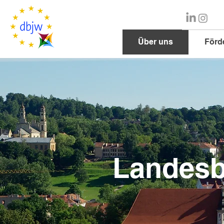
Über uns
Förd
Landesb