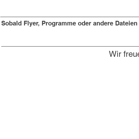
Sobald Flyer, Programme oder andere Dateien v
Wir freu
Du willst nichts mehr verpassen?
Dann abonniere jetzt unseren Newsletter!
Newsletter hier abonnieren
Impressum & Datenschutz