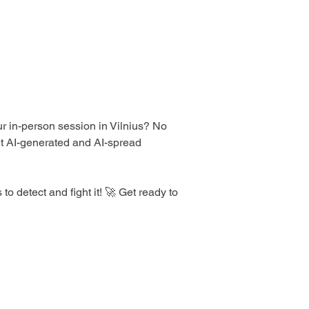
r in-person session in Vilnius? No 
t AI-generated and AI-spread 
 detect and fight it! 🚀 Get ready to 