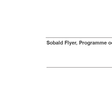
Sobald Flyer, Programme od
Du willst nichts mehr verpassen?
Dann abonniere jetzt unseren Newsle
Newsletter hier abonnieren
Impressum & Dat