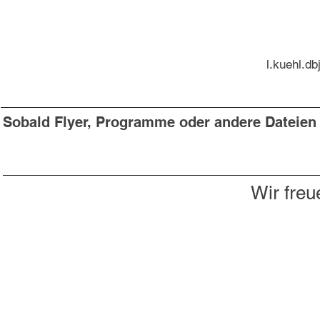
l.kuehl.d
Sobald Flyer, Programme oder andere Dateien v
Wir freu
Du willst nichts mehr verpassen?
Dann abonniere jetzt unseren Newsletter!
Newsletter hier abonnieren
Impressum & Datenschutz