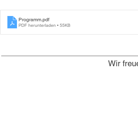
Programm
.pdf
PDF herunterladen • 55KB
Wir freu
Du willst nichts mehr verpassen?
Dann abonniere jetzt unseren Newsletter!
Newsletter hier abonnieren
Impressum & Datenschutz