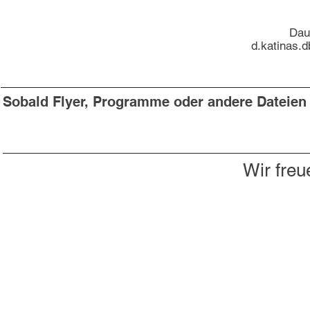
Dau
d.katinas.
Sobald Flyer, Programme oder andere Dateien v
Wir freu
Du willst nichts mehr verpassen?
Dann abonniere jetzt unseren Newsletter!
Newsletter hier abonnieren
Impressum & Datenschutz