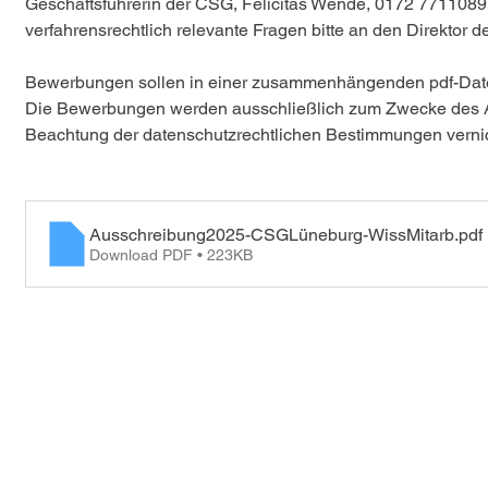
Geschäftsführerin der CSG, Felicitas Wende, 0172 7711089
verfahrensrechtlich relevante Fragen bitte an den Direktor d
Bewerbungen sollen in einer zusammenhängenden pdf-Datei 
Die Bewerbungen werden ausschließlich zum Zwecke des A
Beachtung der datenschutzrechtlichen Bestimmungen vernic
Ausschreibung2025-CSGLüneburg-WissMitarb
.pdf
Download PDF • 223KB
Don't want to miss anything?
Then subscribe to our newsletter now
Subscribe to newsletter