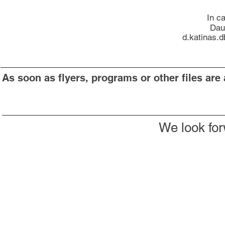
In c
Dau
d.katinas.
As soon as flyers, programs or other files are 
We look for
Don't want to miss anything?
Then subscribe to our newsletter now
Subscribe to newsletter
Imprint & Data protection