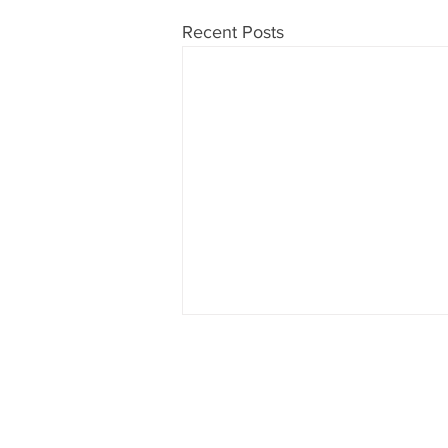
Recent Posts
Don't want to miss anything?
Then subscribe to our newsletter no
Subscribe to newsletter