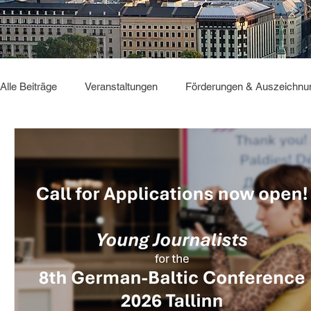
Alle Beiträge
Veranstaltungen
Förderungen & Auszeichnu
Sonstiges
GBC2025
Deutsch Verbindet
GBC2