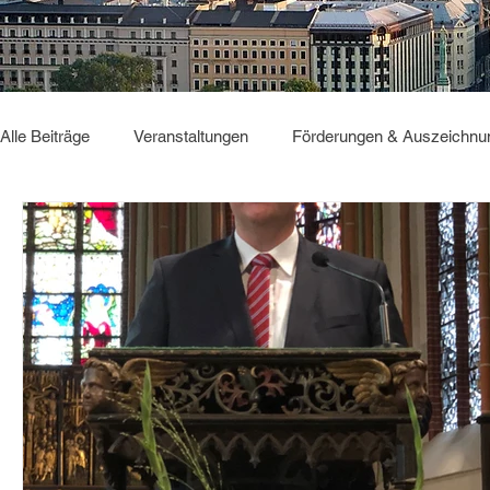
Alle Beiträge
Veranstaltungen
Förderungen & Auszeichnu
Sonstiges
GBC2025
Deutsch Verbindet
GBC2