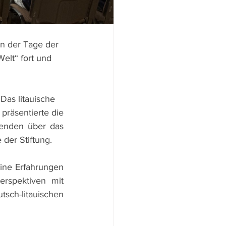
n der Tage der
elt“ fort und
Das litauische
räsentierte die 
nenden über das 
der Stiftung.
ine Erfahrungen 
erspektiven mit 
h-litauischen 