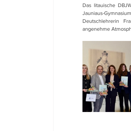
Das litauische DBJW
Jauniaus-Gymnasiums
Deutschlehrerin Fra
angenehme Atmosphär