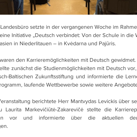
-Landesbüro setzte in der vergangenen Woche im Rahme
ne Initiative „Deutsch verbindet: Von der Schule in die W
ien in Niederlitauen – in Kvėdarna und Pajūris.
waren den Karrieremöglichkeiten mit Deutsch gewidmet. 
lte zunächst die Studienmöglichkeiten mit Deutsch vor, p
sch-Baltischen Zukunftsstiftung und informierte die Ler
ogramm, laufende Wettbewerbe sowie weitere Angebote 
Veranstaltung berichtete Herr Mantvydas Levickis über se
 Laurita Markevičiūtė-Zakarevičė stellte die Karrierep
n vor und informierte über die aktuellen deutsc
gen.