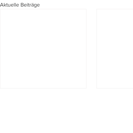
Aktuelle Beiträge
Du willst nichts mehr verpassen?
Dann abonniere jetzt unseren Newsletter!
Newsletter hier abonnieren